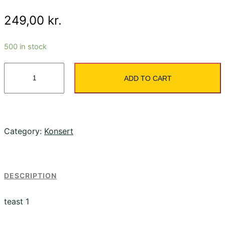
249,00
kr.
500 in stock
RockFest
ADD TO CART
quantity
Category:
Konsert
DESCRIPTION
teast 1