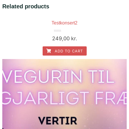
Related products
Testkonsert2
Rated
249,00
kr.
0
out
of
ADD TO CART
5