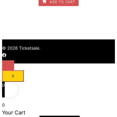
ADD TO CART
5
© 2026 Ticketsale.
https://facebook.com
X
0
0
Your Cart